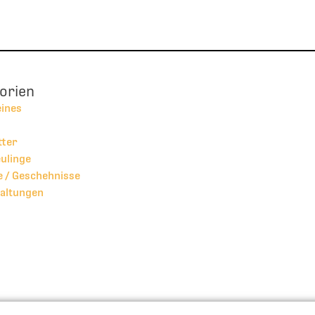
orien
eines
tter
ulinge
 / Geschehnisse
altungen