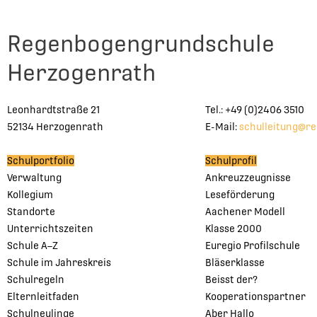
Regenbogengrundschule
Herzogenrath
Leonhardtstraße 21
Tel.: +49 (0)2406 3510
52134 Herzogenrath
E-Mail:
schulleitung@r
Schulportfolio
Schulprofil
Verwaltung
Ankreuzzeugnisse
Kollegium
Leseförderung
Standorte
Aachener Modell
Unterrichtszeiten
Klasse 2000
Schule A–Z
Euregio Profilschule
Schule im Jahreskreis
Bläserklasse
Schulregeln
Beisst der?
Elternleitfaden
Kooperationspartner
Schulneulinge
Aber Hallo