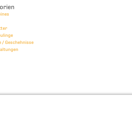
orien
eines
tter
ulinge
 / Geschehnisse
altungen