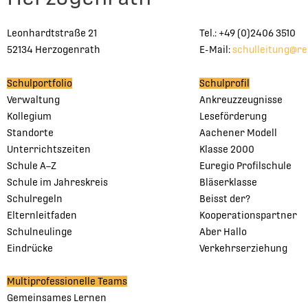
Leonhardtstraße 21
Tel.: +49 (0)2406 3510
52134 Herzogenrath
E-Mail:
schulleitung@r
Schulportfolio
Schulprofil
Verwaltung
Ankreuzzeugnisse
Kollegium
Leseförderung
Standorte
Aachener Modell
Unterrichtszeiten
Klasse 2000
Schule A–Z
Euregio Profilschule
Schule im Jahreskreis
Bläserklasse
Schulregeln
Beisst der?
Elternleitfaden
Kooperationspartner
Schulneulinge
Aber Hallo
Eindrücke
Verkehrserziehung
Multiprofessionelle Teams
Gemeinsames Lernen