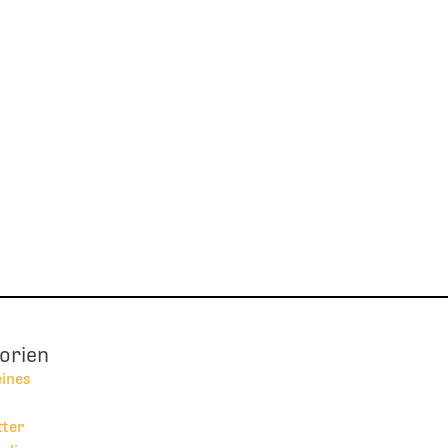
orien
eines
tter