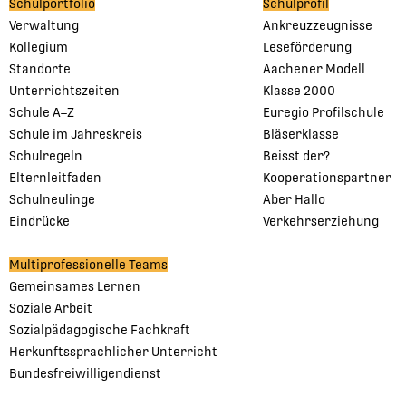
Schulportfolio
Schulprofil
Verwaltung
Ankreuzzeugnisse
Kollegium
Leseförderung
Standorte
Aachener Modell
Unterrichtszeiten
Klasse 2000
Schule A–Z
Euregio Profilschule
Schule im Jahreskreis
Bläserklasse
Schulregeln
Beisst der?
Elternleitfaden
Kooperationspartner
Schulneulinge
Aber Hallo
Eindrücke
Verkehrserziehung
Multiprofessionelle Teams
Gemeinsames Lernen
Soziale Arbeit
Sozialpädagogische Fachkraft
Herkunftssprachlicher Unterricht
Bundesfreiwilligendienst