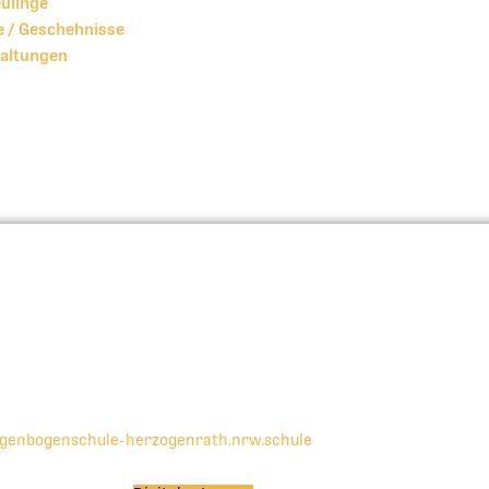
ulinge
 / Geschehnisse
altungen
egenbogenschule-herzogenrath.nrw.schule