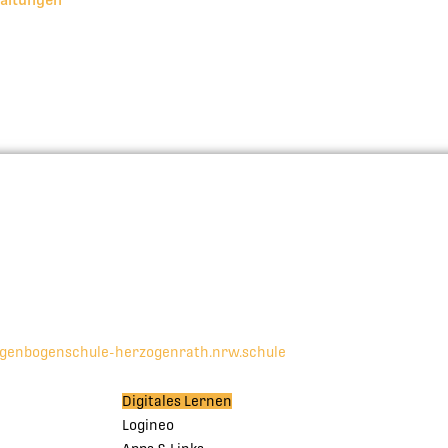
egenbogenschule-herzogenrath.nrw.schule
Digitales Lernen
Logineo