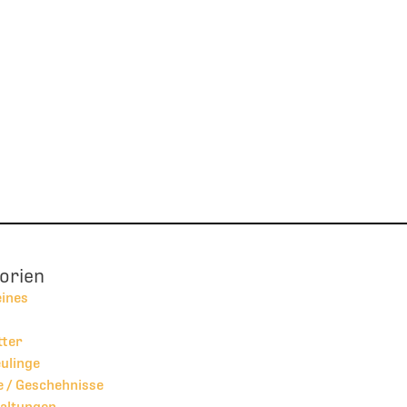
orien
eines
tter
ulinge
 / Geschehnisse
altungen