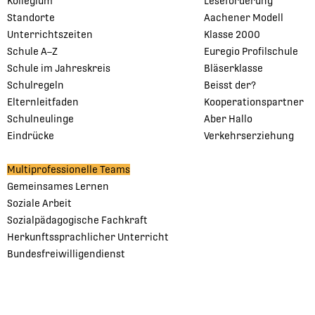
Kollegium
Leseförderung
Standorte
Aachener Modell
Unterrichtszeiten
Klasse 2000
Schule A–Z
Euregio Profilschule
Schule im Jahreskreis
Bläserklasse
Schulregeln
Beisst der?
Elternleitfaden
Kooperationspartner
Schulneulinge
Aber Hallo
Eindrücke
Verkehrserziehung
Multiprofessionelle Teams
Gemeinsames Lernen
Soziale Arbeit
Sozialpädagogische Fachkraft
Herkunftssprachlicher Unterricht
Bundesfreiwilligendienst