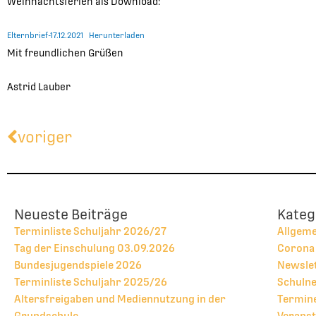
Weihnachtsferien als Download:
Elternbrief-17.12.2021
Herunterladen
Mit freundlichen Grüßen
Astrid Lauber
Zurück
voriger
Neueste Beiträge
Kateg
Terminliste Schuljahr 2026/27
Allgem
Tag der Einschulung 03.09.2026
Corona
Bundesjugendspiele 2026
Newsle
Terminliste Schuljahr 2025/26
Schulne
Altersfreigaben und Mediennutzung in der
Termine
Grundschule
Veranst