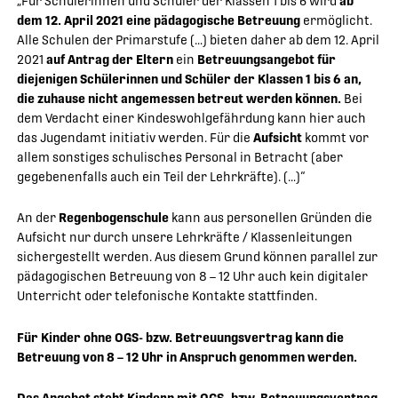
„Für Schülerinnen und Schüler der Klassen 1 bis 6 wird
ab
dem 12. April 2021 eine pädagogische Betreuung
ermöglicht.
Alle Schulen der Primarstufe (…) bieten daher ab dem 12. April
2021
auf Antrag der Eltern
ein
Betreuungsangebot für
diejenigen Schülerinnen und Schüler der Klassen 1 bis 6 an,
die zuhause nicht angemessen betreut werden können.
Bei
dem Verdacht einer Kindeswohlgefährdung kann hier auch
das Jugendamt initiativ werden. Für die
Aufsicht
kommt vor
allem sonstiges schulisches Personal in Betracht (aber
gegebenenfalls auch ein Teil der Lehrkräfte). (…)“
An der
Regenbogenschule
kann aus personellen Gründen die
Aufsicht nur durch unsere Lehrkräfte / Klassenleitungen
sichergestellt werden. Aus diesem Grund können parallel zur
pädagogischen Betreuung von 8 – 12 Uhr auch kein digitaler
Unterricht oder telefonische Kontakte stattfinden.
Für Kinder ohne OGS- bzw. Betreuungsvertrag kann die
Betreuung von 8 – 12 Uhr in Anspruch genommen werden.