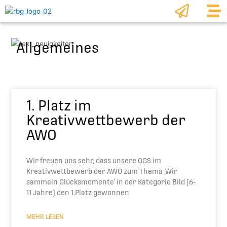
Zum
Inhalt
springen
Allgemeines
Seite
Seite
Seite
Seite
Seite
1. Platz im
Kreativwettbewerb der
AWO
Wir freuen uns sehr, dass unsere OGS im
Kreativwettbewerb der AWO zum Thema ,Wir
sammeln Glücksmomente‘ in der Kategorie Bild (6-
11 Jahre) den 1.Platz gewonnen
MEHR LESEN